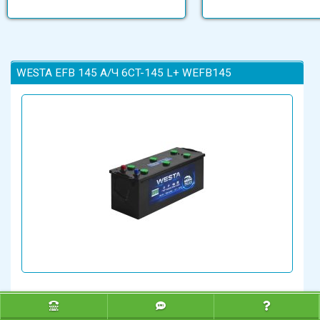
WESTA EFB 145 А/Ч 6CT-145 L+ WEFB145
Маркування: